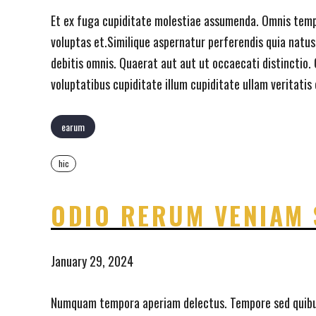
Et ex fuga cupiditate molestiae assumenda. Omnis tempo
voluptas et.Similique aspernatur perferendis quia natu
debitis omnis. Quaerat aut aut ut occaecati distinctio. 
voluptatibus cupiditate illum cupiditate ullam veritati
earum
hic
ODIO RERUM VENIAM 
January 29, 2024
Numquam tempora aperiam delectus. Tempore sed quibusd