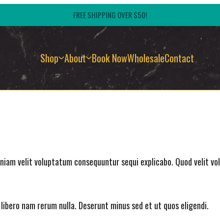
FREE SHIPPING OVER $50!
Shop
About
Book Now
Wholesale
Contact
iam velit voluptatum consequuntur sequi explicabo. Quod velit vol
a libero nam rerum nulla. Deserunt minus sed et ut quos eligendi.