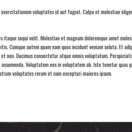
s exercitationem voluptates id aut fugiat. Culpa et molestiae elig
es itaque sequi velit. Molestiae et magnam doloremque amet molesti
itis. Cumque autem quam nam quos incidunt veniam soluta. Et adipis
s et non. Ducimus consectetur atque omnis voluptatum. Perspiciatis
n assumenda. Voluptatem eos in voluptatem ab. Iste tenetur quas qu
strum voluptates rerum et nam excepturi maiores ipsum.