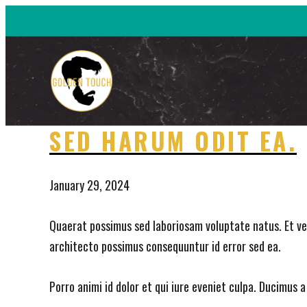
Skip
to
content
Golden
Touch
Naturals
SED HARUM ODIT EA.
January 29, 2024
Quaerat possimus sed laboriosam voluptate natus. Et ven
architecto possimus consequuntur id error sed ea.
Porro animi id dolor et qui iure eveniet culpa. Ducimus 