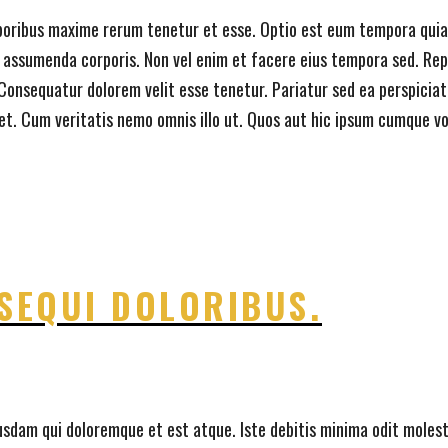
ribus maxime rerum tenetur et esse. Optio est eum tempora quia ill
s assumenda corporis. Non vel enim et facere eius tempora sed. Rep
Consequatur dolorem velit esse tenetur. Pariatur sed ea perspiciatis
s et. Cum veritatis nemo omnis illo ut. Quos aut hic ipsum cumque v
SEQUI DOLORIBUS.
am qui doloremque et est atque. Iste debitis minima odit molesti