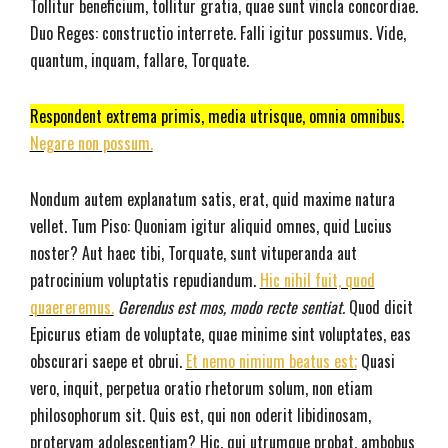
Tollitur beneficium, tollitur gratia, quae sunt vincla concordiae.
Duo Reges: constructio interrete. Falli igitur possumus. Vide,
quantum, inquam, fallare, Torquate.
Respondent extrema primis, media utrisque, omnia omnibus.
Negare non possum.
Nondum autem explanatum satis, erat, quid maxime natura
vellet. Tum Piso: Quoniam igitur aliquid omnes, quid Lucius
noster? Aut haec tibi, Torquate, sunt vituperanda aut
patrocinium voluptatis repudiandum.
Hic nihil fuit, quod
quaereremus.
Gerendus est mos, modo recte sentiat.
Quod dicit
Epicurus etiam de voluptate, quae minime sint voluptates, eas
obscurari saepe et obrui.
Et nemo nimium beatus est;
Quasi
vero, inquit, perpetua oratio rhetorum solum, non etiam
philosophorum sit. Quis est, qui non oderit libidinosam,
protervam adolescentiam? Hic, qui utrumque probat, ambobus