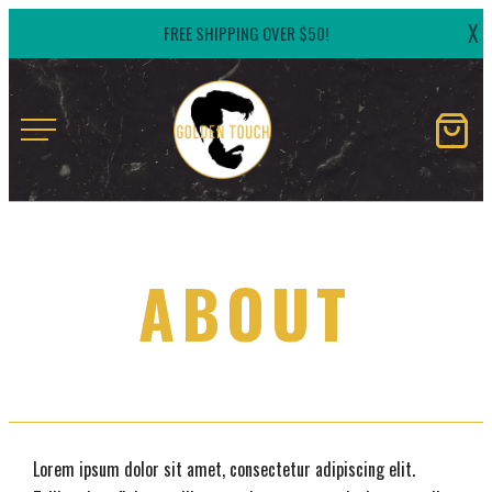
Skip
X
FREE SHIPPING OVER $50!
to
content
Golden
Touch
Naturals
ABOUT
Lorem ipsum dolor sit amet, consectetur adipiscing elit.